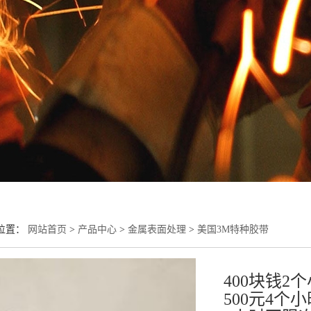
位置：
网站首页
>
产品中心
>
金属表面处理
>
美国3M特种胶带
400块钱2
500元4个